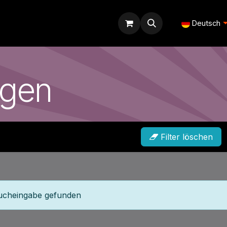
Forum
Blog
Kurse
Deutsch
ngen
Filter löschen
ucheingabe gefunden