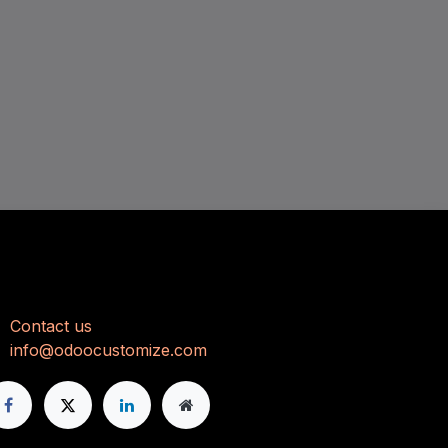
تواصل مع
Con
tact us
info@odoocustomize.com