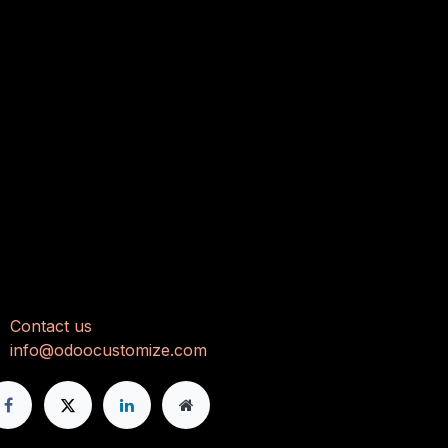
تواصل مع
Con
tact us
info@odoocustomize.com