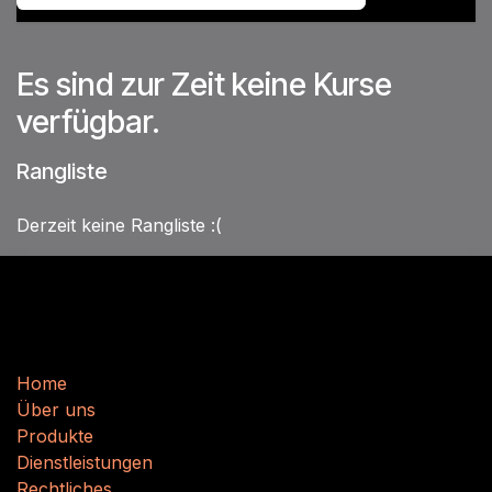
Es sind zur Zeit keine Kurse
verfügbar.
Rangliste
Derzeit keine Rangliste :(
Nützliche Links
H
​​o
m
e
Über uns
Produkte
Dienstleistungen
Rechtliches