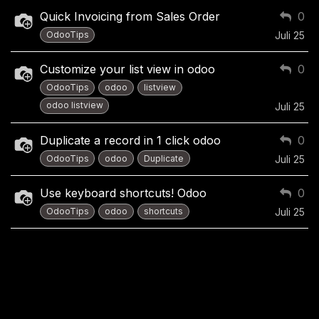
Quick Invoicing from Sales Order
0
OdooTips
Juli 25
Customize your list view in odoo
0
OdooTips
odoo
listview
odoo listview
Juli 25
Duplicate a record in 1 click odoo
0
OdooTips
odoo
Duplicate
Juli 25
Use keyboard shortcuts! Odoo
0
OdooTips
odoo
shortcuts
Juli 25