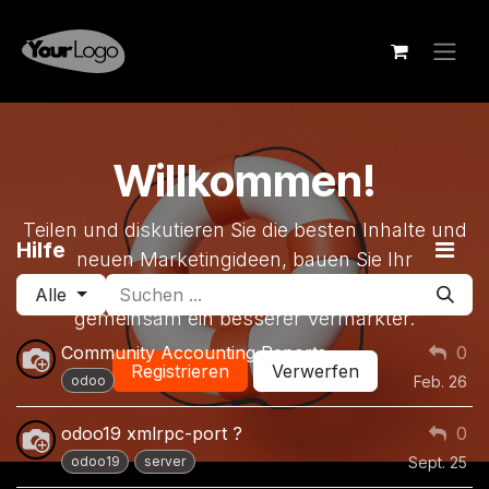
Zum Inhalt springen
Willkommen!
Teilen und diskutieren Sie die besten Inhalte und
Hilfe
neuen Marketingideen, bauen Sie Ihr
professionelles Profil auf und werden Sie
Alle
gemeinsam ein besserer Vermarkter.
Community Accounting Reports
0
Registrieren
Verwerfen
odoo
Feb. 26
odoo19 xmlrpc-port ?
0
odoo19
server
Sept. 25