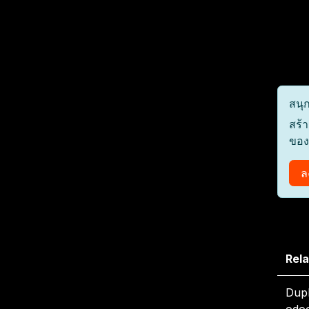
สนุก
สร้า
ของ
ล
Rela
Dupl
odo