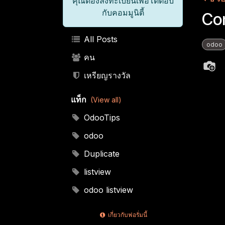
คุณต้องลงทะเบียนเพื่อโต้ตอบ
กับคอมมูนิตี้
Co
All Posts
odoo
คน
เหรียญรางวัล
แท็ก
(View all)
OdooTips
odoo
Duplicate
listview
odoo listview
เกี่ยวกับฟอรั่มนี้