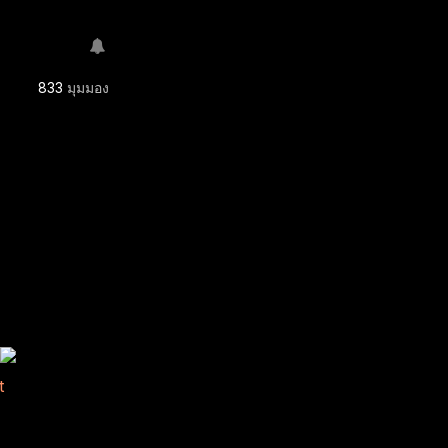
833
มุมมอง
t